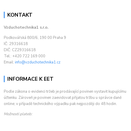
KONTAKT
Vzduchotechnika1 s.r.o.
Podkovářská 800/6, 190 00 Praha 9
IČ: 29316618
DIČ: CZ29316618
Tel.: +420 722 169 000
Email:
info@vzduchotechnika1.cz
INFORMACE K EET
Podle zákona o evidenci tržeb je prodávající povinen vystavit kupujícímu
účtenku. Zároveň je povinen zaevidovat přijatou tržbu u správce daně
online; v případě technického výpadku pak nejpozději do 48 hodin.
Možnosti plateb: