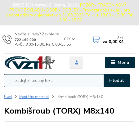
DNES JE:
Čtvrtek 6. Srpna, 2026
|
POZOR - PRÁZDNINOVÝ
PROVOZ SKLADU / OSOBNÍ ODBĚRY - Provozní doba skladu pro
osobní odběry objednávek do 31.08.2026: Po - Čt: 13:00 - 15:30, Pá:
13:00 - 15:00
Nevíte si rady? Zavolejte.
0
ks
CZK
722 169 000
za
0,00 Kč
Po-Čt: 8:00-15:30, Pá: 8:00-15:00
Menu
Hledat
Úvod
Montážní materiál
Kombišroub (TORX) M8x140
Kombišroub (TORX) M8x140