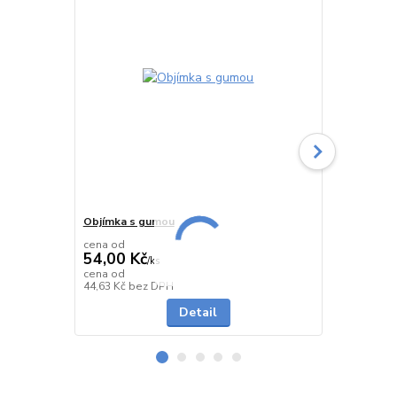
Objímka s gumou
Zarážecí kot
ks)
cena od
54,00 Kč
369,00 Kč
/
ks
302,50 K
cena od
Skladem
44,63 Kč
bez DPH
250,00 Kč
be
Detail