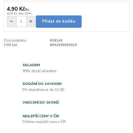
4,90 Kč
/
ks
4,05 Kč
bez DPH
Přidat do košíku
Číslo produktu:
KS8140
EAN kód:
8592339055919
SKLADEM
90% zboží skladem
DODÁNÍ DO 24 HODIN
Při objednávce do 11:00
VRÁCENÍ DO 30 DNŮ
NEJLEPŠÍ CENY V ČR!
Držíme nejnižší ceny v ČR