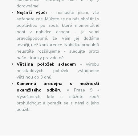
dorovnáme!
Nej
š
ir
ší
v
ý
b
ě
r
- nemusíte jinam, vše
seženete zde. Můžete se na nás obrátit i s
poptávkou po zboží, které momentálně
není v nabídce eshopu - je velmi
pravděpodobné, že Vám jej dodáme
levněji, než konkurence. Nabídku produktů
neustále rozšiřujeme - sledujte proto
naše stránky pravidelně.
Většina položek skladem
- výrobu
neskladových položek zvládneme
většinou do 3 dnů.
Kamenná prodejna s možností
okamžitého odběru
v Praze 9 -
Vysočanech, kde si můžete zboží
prohlédnout a poradit se s námi o jeho
použití.