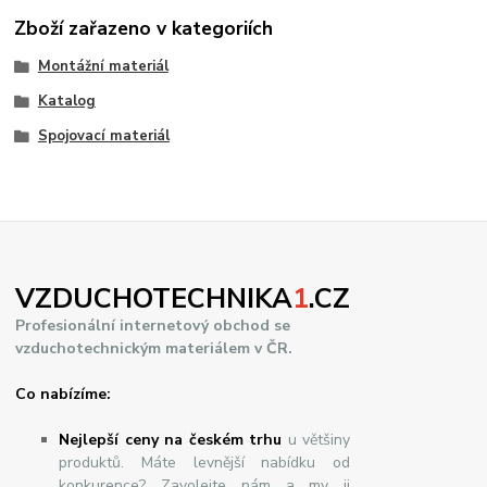
Zboží zařazeno v kategoriích
Montážní materiál
Katalog
Spojovací materiál
VZDUCHOTECHNIKA
1
.CZ
Profesionální internetový obchod se
vzduchotechnickým materiálem v ČR.
Co nabízíme:
Nejlepší ceny na českém trhu
u většiny
produktů. Máte levnější nabídku od
konkurence? Zavolejte nám a my ji