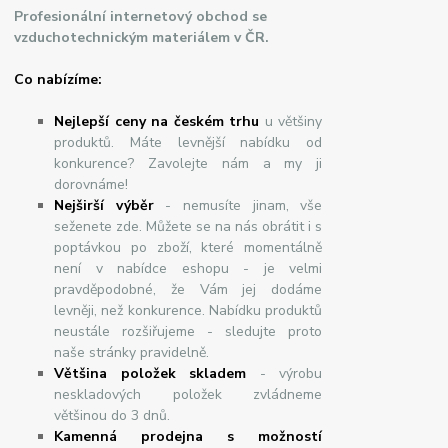
Profesionální internetový obchod se
vzduchotechnickým materiálem v ČR.
Co nabízíme:
Nejlepší ceny na českém trhu
u většiny
produktů. Máte levnější nabídku od
konkurence? Zavolejte nám a my ji
dorovnáme!
Nej
š
ir
ší
v
ý
b
ě
r
- nemusíte jinam, vše
seženete zde. Můžete se na nás obrátit i s
poptávkou po zboží, které momentálně
není v nabídce eshopu - je velmi
pravděpodobné, že Vám jej dodáme
levněji, než konkurence. Nabídku produktů
neustále rozšiřujeme - sledujte proto
naše stránky pravidelně.
Většina položek skladem
- výrobu
neskladových položek zvládneme
většinou do 3 dnů.
Kamenná prodejna s možností