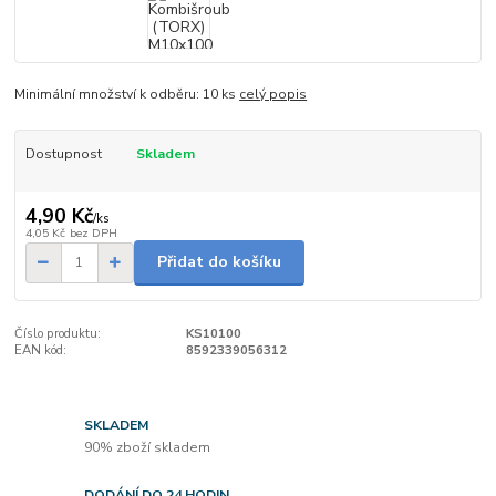
Minimální množství k odběru: 10 ks
celý popis
Dostupnost
Skladem
4,90 Kč
/
ks
4,05 Kč
bez DPH
Přidat do košíku
Číslo produktu:
KS10100
EAN kód:
8592339056312
SKLADEM
90% zboží skladem
DODÁNÍ DO 24 HODIN