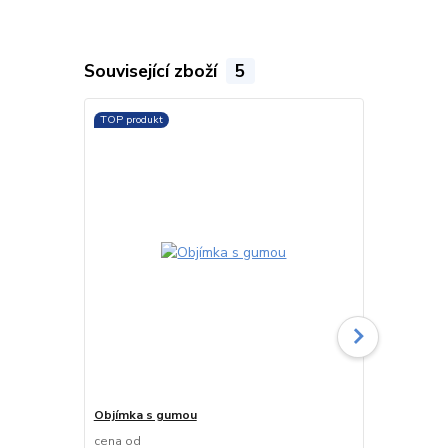
Související zboží
5
TOP produkt
Objímka s gumou
Zarážecí kot
ks)
cena od