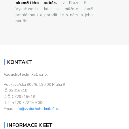
okamžitého odběru
v Praze 9 -
Vysočanech, kde si můžete zboží
prohlédnout a poradit se s námi o jeho
použití.
KONTAKT
Vzduchotechnika1 s.r.o.
Podkovářská 800/6, 190 00 Praha 9
IČ: 29316618
DIČ: CZ29316618
Tel.: +420 722 169 000
Email:
info@vzduchotechnika1.cz
INFORMACE K EET