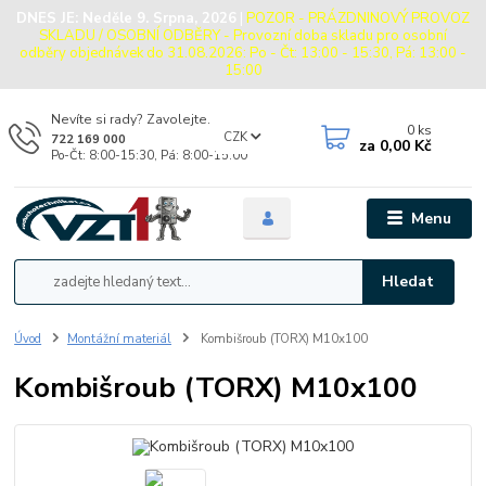
DNES JE:
Neděle 9. Srpna, 2026
|
POZOR - PRÁZDNINOVÝ PROVOZ
SKLADU / OSOBNÍ ODBĚRY - Provozní doba skladu pro osobní
odběry objednávek do 31.08.2026: Po - Čt: 13:00 - 15:30, Pá: 13:00 -
15:00
Nevíte si rady? Zavolejte.
0
ks
CZK
722 169 000
za
0,00 Kč
Po-Čt: 8:00-15:30, Pá: 8:00-15:00
Menu
Hledat
Úvod
Montážní materiál
Kombišroub (TORX) M10x100
Kombišroub (TORX) M10x100