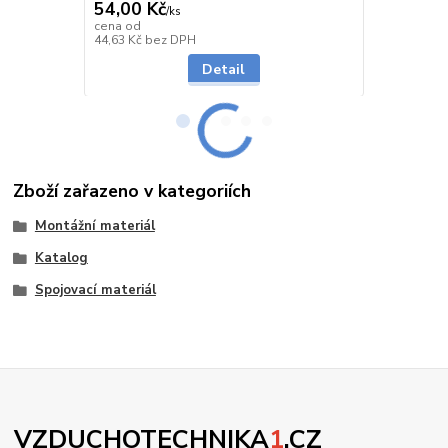
54,00 Kč
369,00 Kč
/
ks
302,50 K
cena od
Skladem
44,63 Kč
bez DPH
250,00 Kč
be
Detail
Zboží zařazeno v kategoriích
Montážní materiál
Katalog
Spojovací materiál
VZDUCHOTECHNIKA
1
.CZ