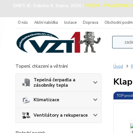
DNES JE:
Sobota 8. Srpna, 2026
|
POZOR - PRÁZDNINOVÝ P
O nás
Akční nabídka
Izolace
Doprava
Obchodní podm
Topení, chlazení a větrání
Úvod
R
Klap
Tepelná čerpadla a
zásobníky tepla
TOP prod
Klimatizace
Ventilátory a rekuperace