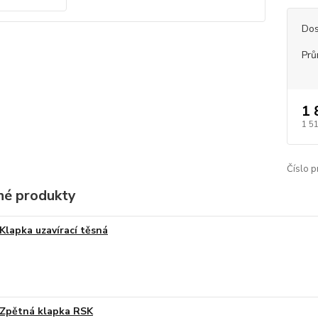
Dos
Prů
1 
1 5
Číslo p
é produkty
Klapka uzavírací těsná
Zpětná klapka RSK