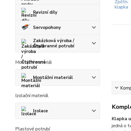
Revizní díly
Servopohony
Zakázková výroba /
Čtyřhranné potrubí
Montážní materiál
Montážní materiál
Kompl
Izolační materiál
Komple
Izolace
Klapka u
jedná o t
Plastové potrubí