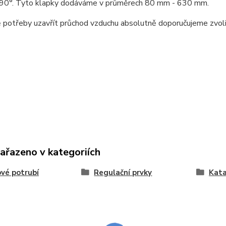
- 90°. Tyto klapky dodáváme v průměrech 80 mm - 630 mm.
 potřeby uzavřít průchod vzduchu absolutně doporučujeme zvolit 
zařazeno v kategoriích
vé potrubí
Regulační prvky
Kat