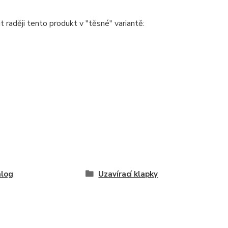
raději tento produkt v "těsné" variantě:
alog
Uzavírací klapky