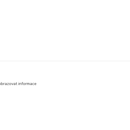
obrazovat informace
Vytvořeno na
Eshop-rychle.cz