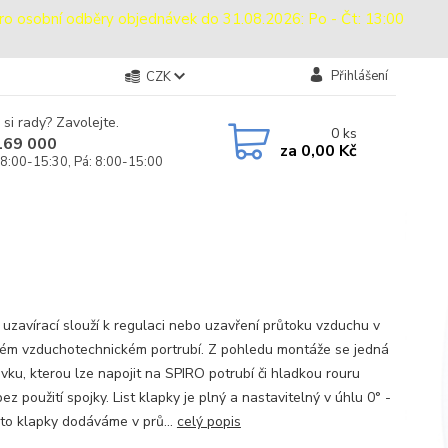
sobní odběry objednávek do 31.08.2026: Po - Čt: 13:00
Přihlášení
CZK
 si rady? Zavolejte.
0
ks
169 000
za
0,00 Kč
 8:00-15:30, Pá: 8:00-15:00
 uzavírací slouží k regulaci nebo uzavření průtoku vzduchu v
ém vzduchotechnickém portrubí. Z pohledu montáže se jedná
ovku, kterou lze napojit na SPIRO potrubí či hladkou rouru
ez použití spojky. List klapky je plný a nastavitelný v úhlu 0° -
yto klapky dodáváme v prů...
celý popis