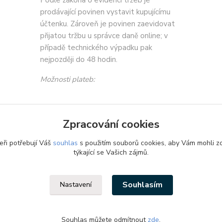
Podle zákona o evidenci tržeb je
prodávající povinen vystavit kupujícímu
účtenku. Zároveň je povinen zaevidovat
přijatou tržbu u správce daně online; v
případě technického výpadku pak
nejpozději do 48 hodin.
Možnosti plateb:
Zpracování cookies
eři potřebují Váš
souhlas
s použitím souborů cookies, aby Vám mohli z
týkající se Vašich zájmů.
Souhlasím
Nastavení
Souhlas můžete odmítnout
zde
.