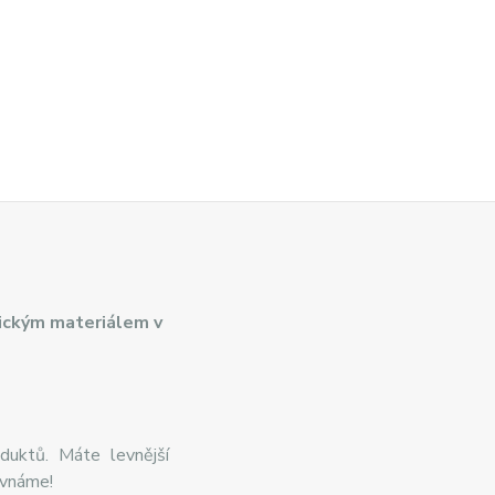
ickým materiálem v
duktů. Máte levnější
ovnáme!