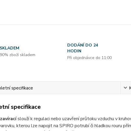
DODÁNÍ DO 24
SKLADEM
HODIN
90% zboží skladem
Při objednávce do 11:00
etní specifikace
tní specifikace
zavírací
slouží k regulaci nebo uzavření průtoku vzduchu v kru
varovku, kterou lze napojit na SPIRO potrubí či hladkou rouru přím