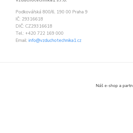
Vzduchotechnika1 s.r.o.
Podkovářská 800/6, 190 00 Praha 9
IČ: 29316618
DIČ: CZ29316618
Tel.: +420 722 169 000
Email:
info@vzduchotechnika1.cz
Náš e-shop a partn
Designed by: Vzduchotechnika1 s.r.o.