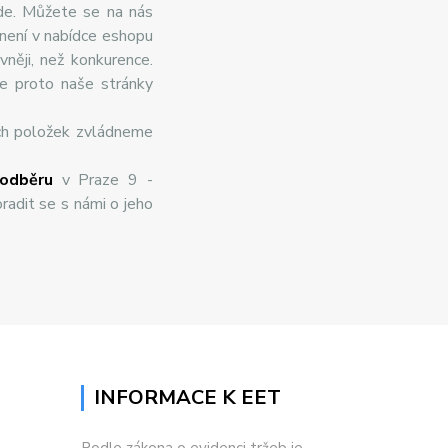
de. Můžete se na nás
 není v nabídce eshopu
něji, než konkurence.
te proto naše stránky
ch položek zvládneme
odběru
v Praze 9 -
radit se s námi o jeho
INFORMACE K EET