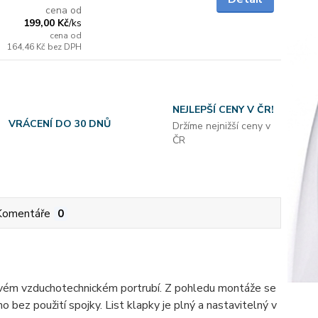
cena od
199,00 Kč
/
ks
cena od
164,46 Kč
bez DPH
NEJLEPŠÍ CENY V ČR!
VRÁCENÍ DO 30 DNŮ
Držíme nejnižší ceny v
ČR
Komentáře
0
hovém vzduchotechnickém portrubí. Z pohledu montáže se
o bez použití spojky. List klapky je plný a nastavitelný v