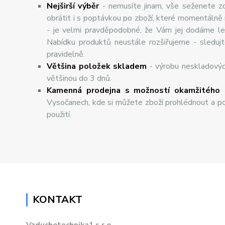
Nej
š
ir
ší
v
ý
b
ě
r
- nemusíte jinam, vše seženete z
obrátit i s poptávkou po zboží, které momentálně
- je velmi pravděpodobné, že Vám jej dodáme lev
Nabídku produktů neustále rozšiřujeme - sleduj
pravidelně.
Většina položek skladem
- výrobu neskladový
většinou do 3 dnů.
Kamenná prodejna s možností okamžitého 
Vysočanech, kde si můžete zboží prohlédnout a po
použití.
KONTAKT