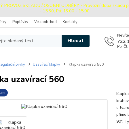
ROVOZ SKLADU / OSOBNÍ ODBĚRY - Provozní doba skladu pro o
- 15:30, Pá: 13:00 - 15:00
ínky
Poptávky
Velkoobchod
Kontakty
Nevíte
Hledat
722 
Po-Čt:
egulační prvky
Uzavírací klapky
Klapka uzavírací 560
ka uzavírací 560
ukt
Klapka
kruhov
o tvar
přímo b
90°. T