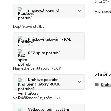
úhlu 0° 
V případě
Plastové potrubí
Doplňkové služby
Práškové lakování - RAL
ŘEZ spiro potrubí
Německé ventilátory RUCK
Zboží 
Kruhové potrubní
ventilátory RUCK
Kruho
Velkoobchodní systém B2B
Velkoobchodní systém