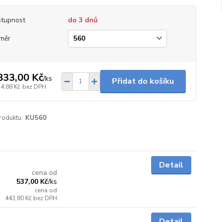
tupnost
do 3 dnů
měr
833,00 Kč
/
ks
Přidat do košíku
14,88 Kč
bez DPH
roduktu:
KU560
Skladem
Detail
cena od
537,00 Kč
/
ks
cena od
443,80 Kč
bez DPH
Skladem
Detail