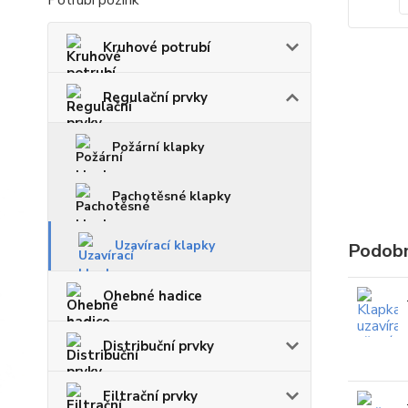
Potrubí pozink
Kruhové potrubí
Regulační prvky
Požární klapky
Pachotěsné klapky
Uzavírací klapky
Podobn
Ohebné hadice
Distribuční prvky
Filtrační prvky