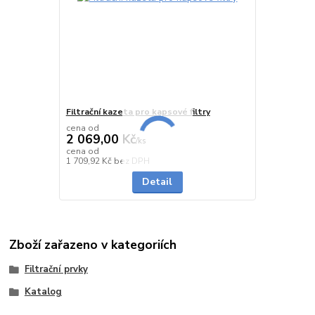
Filtrační kazeta pro kapsové filtry
cena od
2 069,00 Kč
/
ks
cena od
do 3 dnů
1 709,92 Kč
bez DPH
Detail
Zboží zařazeno v kategoriích
Filtrační prvky
Katalog