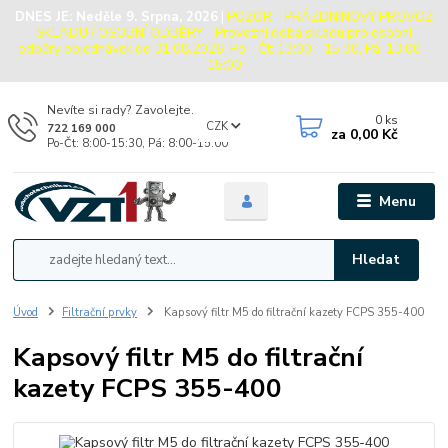
DNES JE:
Neděle 9. Srpna, 2026
|
POZOR - PRÁZDNINOVÝ PROVOZ
SKLADU / OSOBNÍ ODBĚRY - Provozní doba skladu pro osobní
odběry objednávek do 31.08.2026: Po - Čt: 13:00 - 15:30, Pá: 13:00 -
15:00
Nevíte si rady? Zavolejte.
0
ks
CZK
722 169 000
za
0,00 Kč
Po-Čt: 8:00-15:30, Pá: 8:00-15:00
Menu
Hledat
Úvod
Filtrační prvky
Kapsový filtr M5 do filtrační kazety FCPS 355-400
Kapsový filtr M5 do filtrační
kazety FCPS 355-400