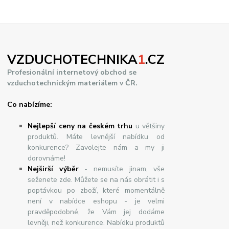
VZDUCHOTECHNIKA
1
.CZ
Profesionální internetový obchod se
vzduchotechnickým materiálem v ČR.
Co nabízíme:
Nejlepší ceny na českém trhu
u většiny
produktů. Máte levnější nabídku od
konkurence? Zavolejte nám a my ji
dorovnáme!
Nej
š
ir
ší
v
ý
b
ě
r
- nemusíte jinam, vše
seženete zde. Můžete se na nás obrátit i s
poptávkou po zboží, které momentálně
není v nabídce eshopu - je velmi
pravděpodobné, že Vám jej dodáme
levněji, než konkurence. Nabídku produktů