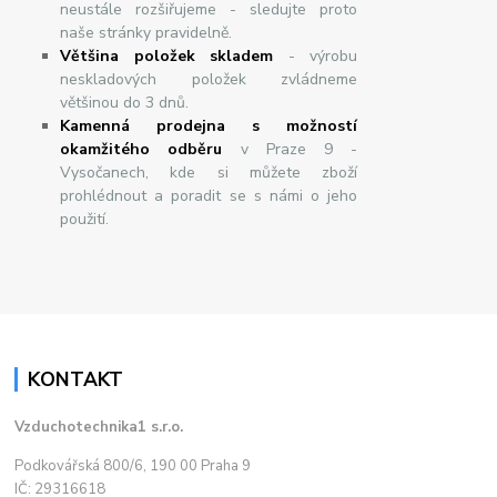
neustále rozšiřujeme - sledujte proto
naše stránky pravidelně.
Většina položek skladem
- výrobu
neskladových položek zvládneme
většinou do 3 dnů.
Kamenná prodejna s možností
okamžitého odběru
v Praze 9 -
Vysočanech, kde si můžete zboží
prohlédnout a poradit se s námi o jeho
použití.
KONTAKT
Vzduchotechnika1 s.r.o.
Podkovářská 800/6, 190 00 Praha 9
IČ: 29316618