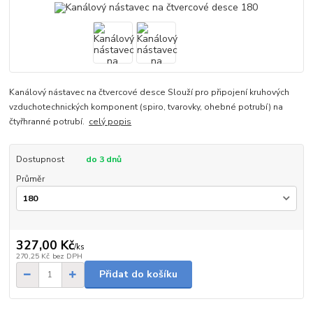
Kanálový nástavec na čtvercové desce Slouží pro připojení kruhových
vzduchotechnických komponent (spiro, tvarovky, ohebné potrubí) na
čtyřhranné potrubí.
celý popis
Dostupnost
do 3 dnů
Průměr
327,00 Kč
/
ks
270,25 Kč
bez DPH
Přidat do košíku