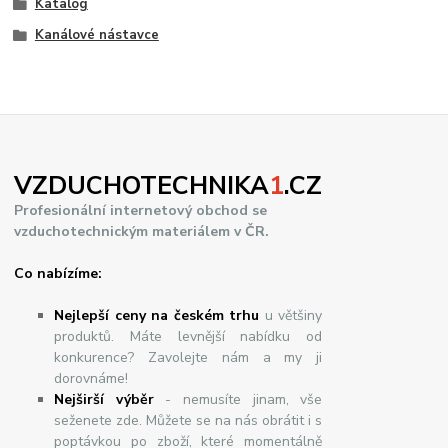
Katalog
Kanálové nástavce
VZDUCHOTECHNIKA
1
.CZ
Profesionální internetový obchod se
vzduchotechnickým materiálem v ČR.
Co nabízíme:
Nejlepší ceny na českém trhu
u většiny
produktů. Máte levnější nabídku od
konkurence? Zavolejte nám a my ji
dorovnáme!
Nej
š
ir
ší
v
ý
b
ě
r
- nemusíte jinam, vše
seženete zde. Můžete se na nás obrátit i s
poptávkou po zboží, které momentálně