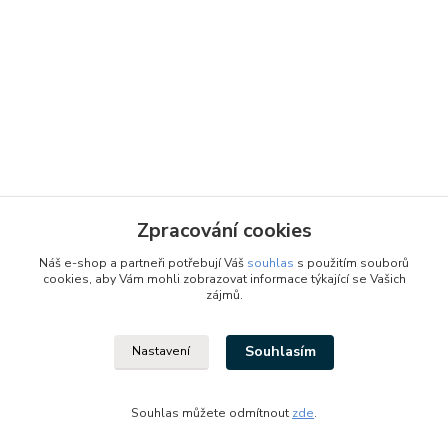
Zpracování cookies
Náš e-shop a partneři potřebují Váš
souhlas
s použitím souborů
cookies, aby Vám mohli zobrazovat informace týkající se Vašich
zájmů.
Souhlasím
Nastavení
Designed by: Vzduchotechnika1 s.r.o.
Vytvořeno na
Eshop-rychle.cz
Souhlas můžete odmítnout
zde
.