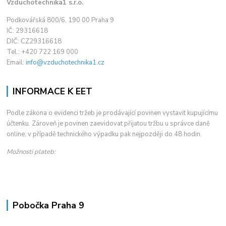
Vzduchotechnika1 s.r.o.
Podkovářská 800/6, 190 00 Praha 9
IČ: 29316618
DIČ: CZ29316618
Tel.: +420 722 169 000
Email:
info@vzduchotechnika1.cz
INFORMACE K EET
Podle zákona o evidenci tržeb je prodávající povinen vystavit kupujícímu
účtenku. Zároveň je povinen zaevidovat přijatou tržbu u správce daně
online; v případě technického výpadku pak nejpozději do 48 hodin.
Možnosti plateb:
Pobočka Praha 9