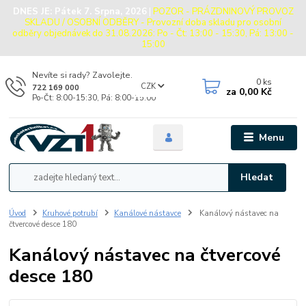
DNES JE:
Pátek 7. Srpna, 2026
|
POZOR - PRÁZDNINOVÝ PROVOZ
SKLADU / OSOBNÍ ODBĚRY - Provozní doba skladu pro osobní
odběry objednávek do 31.08.2026: Po - Čt: 13:00 - 15:30, Pá: 13:00 -
15:00
Nevíte si rady? Zavolejte.
0
ks
CZK
722 169 000
za
0,00 Kč
Po-Čt: 8:00-15:30, Pá: 8:00-15:00
Menu
Hledat
Úvod
Kruhové potrubí
Kanálové nástavce
Kanálový nástavec na
čtvercové desce 180
Kanálový nástavec na čtvercové
desce 180