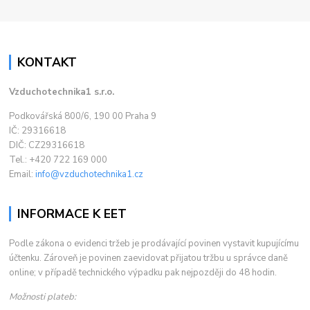
KONTAKT
Vzduchotechnika1 s.r.o.
Podkovářská 800/6, 190 00 Praha 9
IČ: 29316618
DIČ: CZ29316618
Tel.: +420 722 169 000
Email:
info@vzduchotechnika1.cz
INFORMACE K EET
Podle zákona o evidenci tržeb je prodávající povinen vystavit kupujícímu
účtenku. Zároveň je povinen zaevidovat přijatou tržbu u správce daně
online; v případě technického výpadku pak nejpozději do 48 hodin.
Možnosti plateb: