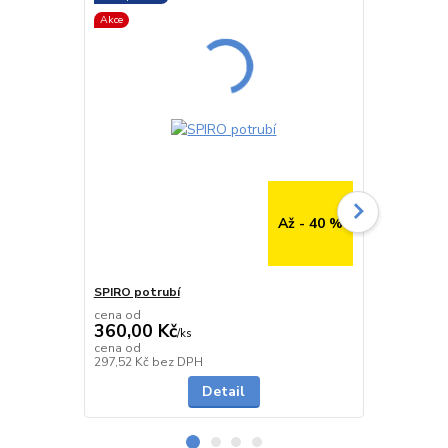
Akce
Až - 40 %
SPIRO potrubí
SPIRO potru
cena od
cena od
360,00 Kč
291,00 K
/
ks
cena od
cena od
Skladem
297,52 Kč
bez DPH
240,50 Kč
be
Detail