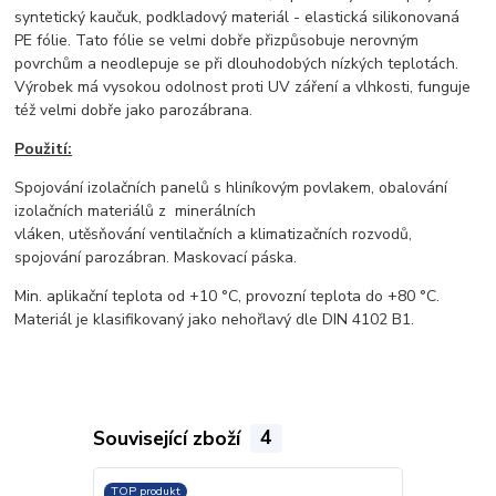
syntetický kaučuk, podkladový materiál - elastická silikonovaná
PE fólie. Tato fólie se velmi dobře přizpůsobuje nerovným
povrchům a neodlepuje se při dlouhodobých nízkých teplotách.
Výrobek má vysokou odolnost proti UV záření a vlhkosti, funguje
též velmi dobře jako parozábrana.
Použití:
Spojování izolačních panelů s hliníkovým povlakem, obalování
izolačních materiálů z minerálních
vláken, utěsňování ventilačních a klimatizačních rozvodů,
spojování parozábran. Maskovací páska.
Min. aplikační teplota od +10 °C, provozní teplota do +80 °C.
Materiál je klasifikovaný jako nehořlavý dle DIN 4102 B1.
Související zboží
4
TOP produkt
TOP produkt