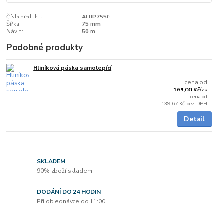
Číslo produktu:
ALUP7550
Šířka:
75 mm
Návin:
50 m
Podobné produkty
Hliníková páska samolepící
Skladem
cena od
169,00 Kč
/
ks
cena od
139,67 Kč
bez DPH
Detail
SKLADEM
90% zboží skladem
DODÁNÍ DO 24 HODIN
Při objednávce do 11:00