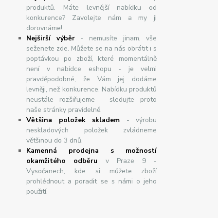
produktů. Máte levnější nabídku od
konkurence? Zavolejte nám a my ji
dorovnáme!
Nej
š
ir
ší
v
ý
b
ě
r
- nemusíte jinam, vše
seženete zde. Můžete se na nás obrátit i s
poptávkou po zboží, které momentálně
není v nabídce eshopu - je velmi
pravděpodobné, že Vám jej dodáme
levněji, než konkurence. Nabídku produktů
neustále rozšiřujeme - sledujte proto
naše stránky pravidelně.
Většina položek skladem
- výrobu
neskladových položek zvládneme
většinou do 3 dnů.
Kamenná prodejna s možností
okamžitého odběru
v Praze 9 -
Vysočanech, kde si můžete zboží
prohlédnout a poradit se s námi o jeho
použití.