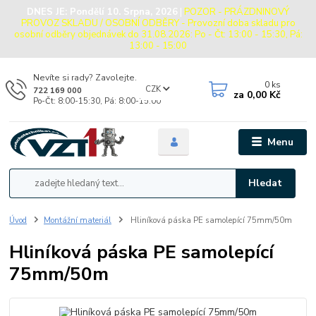
DNES JE:
Pondělí 10. Srpna, 2026
|
POZOR - PRÁZDNINOVÝ
PROVOZ SKLADU / OSOBNÍ ODBĚRY - Provozní doba skladu pro
osobní odběry objednávek do 31.08.2026: Po - Čt: 13:00 - 15:30, Pá:
13:00 - 15:00
Nevíte si rady? Zavolejte.
0
ks
CZK
722 169 000
za
0,00 Kč
Po-Čt: 8:00-15:30, Pá: 8:00-15:00
Menu
Hledat
Úvod
Montážní materiál
Hliníková páska PE samolepící 75mm/50m
Hliníková páska PE samolepící
75mm/50m