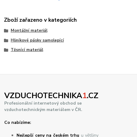
Zboží zařazeno v kategoriích
Montážní materiál
Hliníkové pásky samolepící
Těsnící materiál
VZDUCHOTECHNIKA
1
.CZ
Profesionální internetový obchod se
vzduchotechnickým materiálem v ČR.
Co nabízíme:
Nejlepší ceny na českém trhu
u většiny