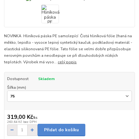
NOVINKA Hliníková páska PE samolepící Čistá hliníková fólie žhaná na
měkko, lepidlo - vysoce lepivý syntetický kaučuk, podkladový materiál -
elastická silikonovaná PE fólie. Tato fólie se velmi dobře přizpůsobuje
nerovným povrchům a neodlepuje se při dlouhodobých nízkých
teplotách. Výrobek má vyso...
celý popis
Dostupnost
Skladem
Šířka (mm)
319,00 Kč
/
ks
263,64 Kč
bez DPH
Přidat do košíku