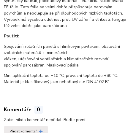
syntetický kaučuk, podkladový materiál - elastická silikonovaná
PE fólie. Tato fólie se velmi dobře přizpůsobuje nerovným
povrchům a neodlepuje se při dlouhodobých nízkých teplotách.
Výrobek má vysokou odolnost proti UV záření a vlhkosti, funguje
též velmi dobře jako parozábrana.
Použití:
Spojování izolačních panelů s hliníkovým povlakem, obalování
izolačních materiálů z minerálních
vláken, utěsňování ventilačních a klimatizačních rozvodů,
spojování parozábran. Maskovací páska.
Min. aplikační teplota od +10 °C, provozní teplota do +80 °C.
Materiál je klasifikovaný jako nehořlavý dle DIN 4102 B1.
Komentáře
0
Zatím nikdo komentář nepřidal. Buďte první.
Přidat komentář