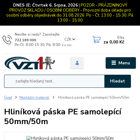
DNES JE:
Čtvrtek 6. Srpna, 2026
|
POZOR - PRÁZDNINOVÝ
PROVOZ SKLADU / OSOBNÍ ODBĚRY - Provozní doba skladu pro
osobní odběry objednávek do 31.08.2026: Po - Čt: 13:00 - 15:30, Pá:
13:00 - 15:00
Nevíte si rady? Zavolejte.
0
ks
CZK
722 169 000
za
0,00 Kč
Po-Čt: 8:00-15:30, Pá: 8:00-15:00
Menu
Hledat
Úvod
Montážní materiál
Hliníková páska PE samolepící 50mm/50m
Hliníková páska PE samolepící
50mm/50m