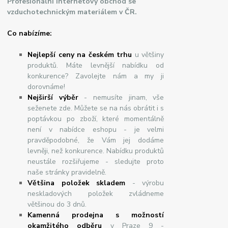
Profesionální internetový obchod se
vzduchotechnickým materiálem v ČR.
Co nabízíme:
Nejlepší ceny na českém trhu
u většiny
produktů. Máte levnější nabídku od
konkurence? Zavolejte nám a my ji
dorovnáme!
Nej
š
ir
ší
v
ý
b
ě
r
- nemusíte jinam, vše
seženete zde. Můžete se na nás obrátit i s
poptávkou po zboží, které momentálně
není v nabídce eshopu - je velmi
pravděpodobné, že Vám jej dodáme
levněji, než konkurence. Nabídku produktů
neustále rozšiřujeme - sledujte proto
naše stránky pravidelně.
Většina položek skladem
- výrobu
neskladových položek zvládneme
většinou do 3 dnů.
Kamenná prodejna s možností
okamžitého odběru
v Praze 9 -