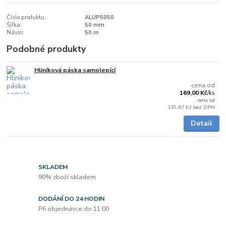
Číslo produktu:
ALUP5050
Šířka:
50 mm
Návin:
50 m
Podobné produkty
Hliníková páska samolepící
Skladem
cena od
169,00 Kč
/
ks
cena od
139,67 Kč
bez DPH
Detail
SKLADEM
90% zboží skladem
DODÁNÍ DO 24 HODIN
Při objednávce do 11:00