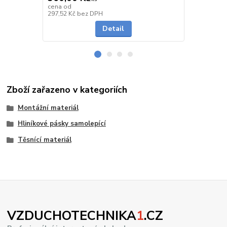
cena od
cena od
Skladem
297,52 Kč
bez DPH
240,50 Kč
be
Detail
Zboží zařazeno v kategoriích
Montážní materiál
Hliníkové pásky samolepící
Těsnící materiál
VZDUCHOTECHNIKA
1
.CZ