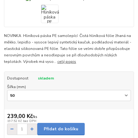
NOVINKA Hliníková páska PE samolepící Čistá hliníková fólie žhaná na
měkko, lepidlo - vysoce lepivý syntetický kaučuk, podkladový materiál -
elastická silikonovaná PE fólie. Tato fólie se velmi dobře přizpůsobuje
nerovným povrchům a neodlepuje se při dlouhodobých nízkých
teplotách. Výrobek má vyso...
celý popis
Dostupnost
skladem
Šířka (mm)
239,00 Kč
/
ks
197,52 Kč
bez DPH
Přidat do košíku