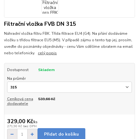
Filtrační vložka FVB DN 315
Náhradní vložka filtru FBK. Třída filtrace EU4 (G4). Na přání dodáváme
vložku s třídou filtrace EU5 (M5). V případě zájmu o tento typ jej, prosím,
uveďte do poznámky objednávky - cenu Vám sdělíme obratem na email
nebo telefonicky.
celý popis
Dostupnost
Skladem
Na průměr
Ceníková cena
539,66 Kč
dodavatele
329,00 Kč
/
ks
271,90 Kč
bez DPH
Přidat do košíku