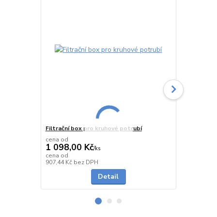
Filtrační box pro kruhové potrubí
Filtr do kru
cena od
cena od
1 098,00 Kč
526,00 K
/
ks
cena od
cena od
do 3 dnů
907,44 Kč
bez DPH
434,71 Kč
be
Detail