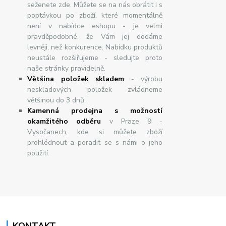
seženete zde. Můžete se na nás obrátit i s
poptávkou po zboží, které momentálně
není v nabídce eshopu - je velmi
pravděpodobné, že Vám jej dodáme
levněji, než konkurence. Nabídku produktů
neustále rozšiřujeme - sledujte proto
naše stránky pravidelně.
Většina položek skladem
- výrobu
neskladových položek zvládneme
většinou do 3 dnů.
Kamenná prodejna s možností
okamžitého odběru
v Praze 9 -
Vysočanech, kde si můžete zboží
prohlédnout a poradit se s námi o jeho
použití.
KONTAKT