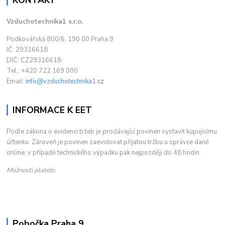
Vzduchotechnika1 s.r.o.
Podkovářská 800/6, 190 00 Praha 9
IČ: 29316618
DIČ: CZ29316618
Tel.: +420 722 169 000
Email:
info@vzduchotechnika1.cz
INFORMACE K EET
Podle zákona o evidenci tržeb je prodávající povinen vystavit kupujícímu
účtenku. Zároveň je povinen zaevidovat přijatou tržbu u správce daně
online; v případě technického výpadku pak nejpozději do 48 hodin.
Možnosti plateb:
Pobočka Praha 9