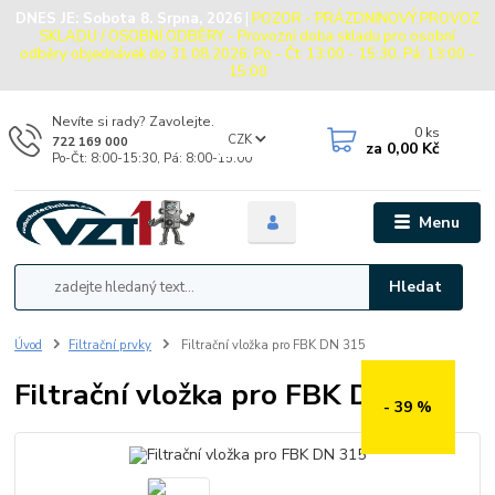
DNES JE:
Sobota 8. Srpna, 2026
|
POZOR - PRÁZDNINOVÝ PROVOZ
SKLADU / OSOBNÍ ODBĚRY - Provozní doba skladu pro osobní
odběry objednávek do 31.08.2026: Po - Čt: 13:00 - 15:30, Pá: 13:00 -
15:00
Nevíte si rady? Zavolejte.
0
ks
CZK
722 169 000
za
0,00 Kč
Po-Čt: 8:00-15:30, Pá: 8:00-15:00
Menu
Hledat
Úvod
Filtrační prvky
Filtrační vložka pro FBK DN 315
Filtrační vložka pro FBK DN 315
- 39 %