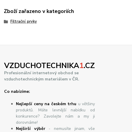
Zboží zařazeno v kategoriích
Filtrační prvky
VZDUCHOTECHNIKA
1
.CZ
Profesionální internetový obchod se
vzduchotechnickým materiálem v ČR.
Co nabízíme:
Nejlepší ceny na českém trhu
u většiny
produktů. Máte levnější nabídku od
konkurence? Zavolejte nám a my ji
dorovnáme!
Nej
š
ir
ší
v
ý
b
ě
r
- nemusíte jinam, vše