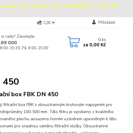
bní odběry objednávek do 31.08.2026: Po - Čt: 13:00 -
Přihlášení
CZK
 si rady? Zavolejte.
0
ks
169 000
za
0,00 Kč
 8:00-15:30, Pá: 8:00-15:00
N 450
rační box FBK DN 450
ý filtrační box FBK s oboustranným kruhovým napojením pro
rdníprůměry 100-500 mm. Tělo filtru je vyrobeno z kvalitního
ovaného plechu aosazeno horním uzávěrem upevněným k tělu
ponami pro snadnou výměnu filtrační vložky. Oboustranné