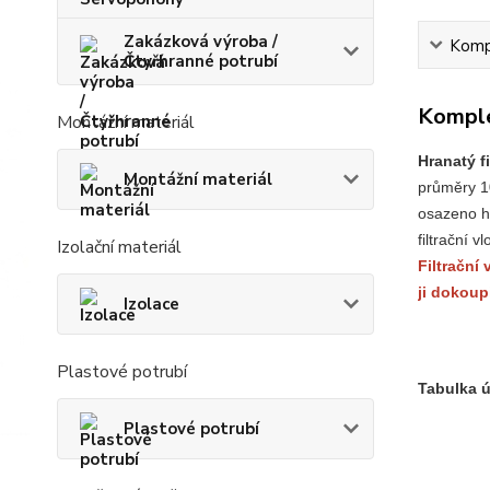
Zakázková výroba /
Kompl
Čtyřhranné potrubí
Komple
Montážní materiál
Hranatý f
Montážní materiál
průměry 10
osazeno h
filtrační
Izolační materiál
Filtrační 
ji dokoup
Izolace
Plastové potrubí
Tabulka ú
Plastové potrubí