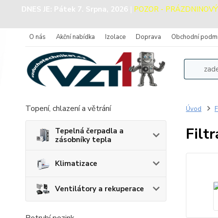
DNES JE:
Pátek 7. Srpna, 2026
|
POZOR - PRÁZDNINOVÝ PR
O nás
Akční nabídka
Izolace
Doprava
Obchodní podm
Topení, chlazení a větrání
Úvod
F
Filt
Tepelná čerpadla a
zásobníky tepla
Klimatizace
Ventilátory a rekuperace