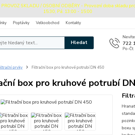
OVOZ SKLADU / OSOBNÍ ODBĚRY - Provozní doba skladu pro oso
15:30, Pá: 13:00 - 15:00
ínky
Poptávky
Velkoobchod
Kontakty
Nevíte
Hledat
722 
Po-Čt:
iltrační prvky
Filtrační box pro kruhové potrubí DN 450
rační box pro kruhové potrubí D
Filt
Hranat
standa
pozink
boxu s