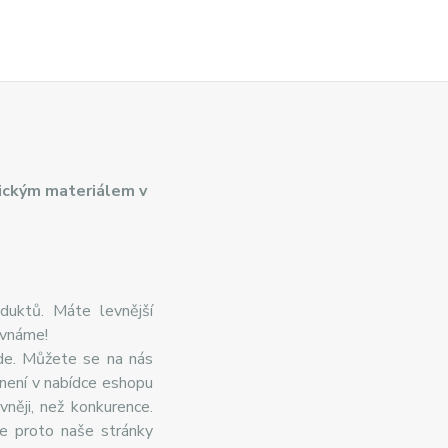
ickým materiálem v
duktů. Máte levnější
ovnáme!
de. Můžete se na nás
 není v nabídce eshopu
něji, než konkurence.
te proto naše stránky