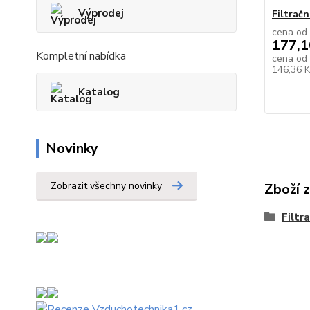
Výprodej
Filtračn
cena od
177,1
Kompletní nabídka
cena od
146,36 
Katalog
Novinky
Zobrazit všechny novinky
Zboží 
Filtr