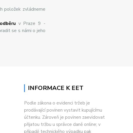
ch položek zvládneme
odběru
v Praze 9 -
radit se s námi o jeho
INFORMACE K EET
Podle zákona o evidenci tržeb je
prodávající povinen vystavit kupujícímu
účtenku. Zároveň je povinen zaevidovat
přijatou tržbu u správce daně online; v
případě technického výpadku pak