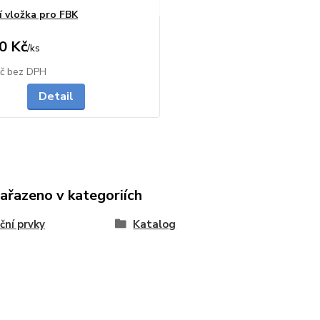
í vložka pro FBK
0 Kč
/
ks
Skladem
Kč
bez DPH
Detail
zařazeno v kategoriích
ační prvky
Katalog