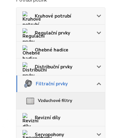
Potrubí pozink
Kruhové potrubí
Regulační prvky
Ohebné hadice
Distribuční prvky
Filtrační prvky
Vzduchové filtry
Revizní díly
Servopohony