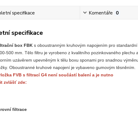
etní specifikace
Komentáře
0
tní specifikace
iltrační box FBK
 s oboustranným kruhovým napojením pro standardní
0-500 mm. Tělo filtru je vyrobeno z kvalitního pozinkovaného plechu 
orním uzávěrem upevněným k tělu boxu sponami pro snadnou výměnu
 vložky. Oboustranné kruhové napojení je vybaveno gumovým těsněním.
vložka FVB s f
iltrací G4 není součástí balení a 
je nutno
it zvlášť zde:
rovní filtrace