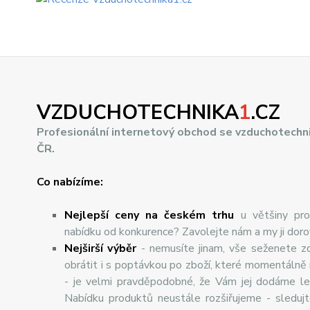
VZDUCHOTECHNIKA
1
.CZ
Profesionální internetový obchod se vzduchotechn
ČR.
Co nabízíme:
Nejlepší ceny na českém trhu
u většiny pro
nabídku od konkurence? Zavolejte nám a my ji dor
Nej
š
ir
ší
v
ý
b
ě
r
- nemusíte jinam, vše seženete z
obrátit i s poptávkou po zboží, které momentálně
- je velmi pravděpodobné, že Vám jej dodáme lev
Nabídku produktů neustále rozšiřujeme - sleduj