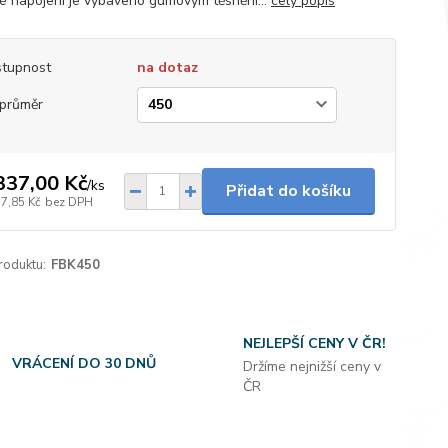
é napojení je vybaveno gumovým těsnění...
celý popis
tupnost
na dotaz
průměr
337,00 Kč
/
ks
Přidat do košíku
57,85 Kč
bez DPH
roduktu:
FBK450
NEJLEPŠÍ CENY V ČR!
VRÁCENÍ DO 30 DNŮ
Držíme nejnižší ceny v
ČR