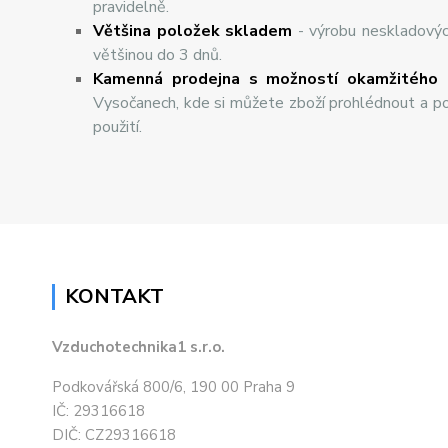
pravidelně.
Většina položek skladem
- výrobu neskladový
většinou do 3 dnů.
Kamenná prodejna s možností okamžitého 
Vysočanech, kde si můžete zboží prohlédnout a po
použití.
KONTAKT
Vzduchotechnika1 s.r.o.
Podkovářská 800/6, 190 00 Praha 9
IČ: 29316618
DIČ: CZ29316618