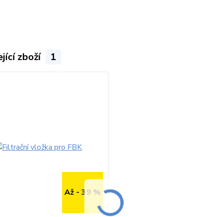
jící zboží
1
Až - 39 %