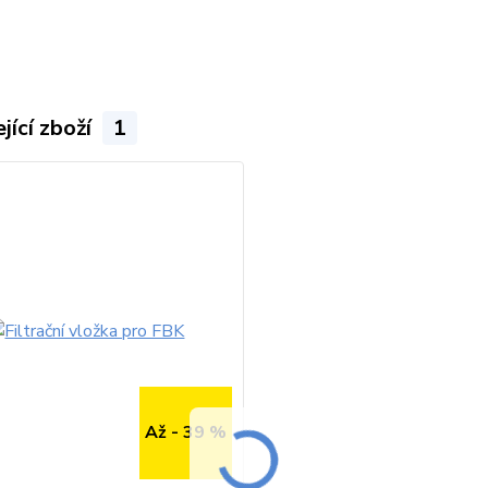
jící zboží
1
Až - 39 %