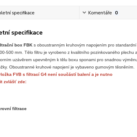
etní specifikace
Komentáře
0
tní specifikace
iltrační box FBK
 s oboustranným kruhovým napojením pro standardní
0-500 mm. Tělo filtru je vyrobeno z kvalitního pozinkovaného plechu 
orním uzávěrem upevněným k tělu boxu sponami pro snadnou výměnu
 vložky. Oboustranné kruhové napojení je vybaveno gumovým těsněním.
vložka FVB s f
iltrací G4 není součástí balení a 
je nutno
it zvlášť zde:
rovní filtrace