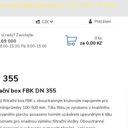
sobní odběry objednávek do 31.08.2026: Po - Čt: 13:00
Přihlášení
CZK
 si rady? Zavolejte.
0
ks
169 000
za
0,00 Kč
 8:00-15:30, Pá: 8:00-15:00
N 355
rační box FBK DN 355
ý filtrační box FBK s oboustranným kruhovým napojením pro
rdníprůměry 100-500 mm. Tělo filtru je vyrobeno z kvalitního
ovaného plechu aosazeno horním uzávěrem upevněným k tělu
ponami pro snadnou výměnu filtrační vložky. Oboustranné