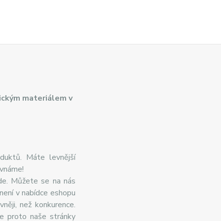
ickým materiálem v
duktů. Máte levnější
ovnáme!
de. Můžete se na nás
 není v nabídce eshopu
něji, než konkurence.
te proto naše stránky