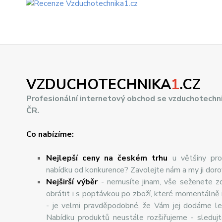
VZDUCHOTECHNIKA
1
.CZ
Profesionální internetový obchod se vzduchotechn
ČR.
Co nabízíme:
Nejlepší ceny na českém trhu
u většiny pro
nabídku od konkurence? Zavolejte nám a my ji dor
Nej
š
ir
ší
v
ý
b
ě
r
- nemusíte jinam, vše seženete z
obrátit i s poptávkou po zboží, které momentálně
- je velmi pravděpodobné, že Vám jej dodáme lev
Nabídku produktů neustále rozšiřujeme - sleduj