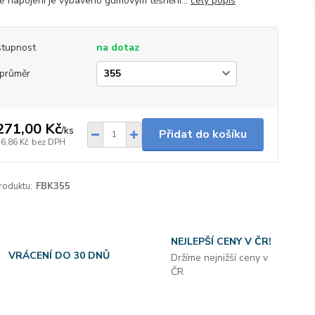
é napojení je vybaveno gumovým těsnění...
celý popis
tupnost
na dotaz
průměr
271,00 Kč
/
ks
Přidat do košíku
76,86 Kč
bez DPH
roduktu:
FBK355
NEJLEPŠÍ CENY V ČR!
VRÁCENÍ DO 30 DNŮ
Držíme nejnižší ceny v
ČR