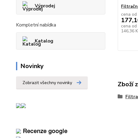
Výprodej
Filtračn
cena od
177,1
Kompletní nabídka
cena od
146,36 
Katalog
Novinky
Zobrazit všechny novinky
Zboží 
Filtr