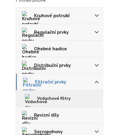
Potrubí pozink
Kruhové potrubí
Regulační prvky
Ohebné hadice
Distribuční prvky
Filtrační prvky
Vzduchové filtry
Revizní díly
Servopohony