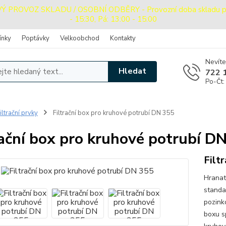
PROVOZ SKLADU / OSOBNÍ ODBĚRY - Provozní doba skladu pro o
- 15:30, Pá: 13:00 - 15:00
ínky
Poptávky
Velkoobchod
Kontakty
Nevíte
Hledat
722 
Po-Čt:
iltrační prvky
Filtrační box pro kruhové potrubí DN 355
rační box pro kruhové potrubí D
Filt
Hranat
standa
pozink
boxu s