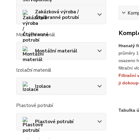
Zakázková výroba /
Kompl
Čtyřhranné potrubí
Komple
Montážní materiál
Hranatý f
Montážní materiál
průměry 10
osazeno h
filtrační
Izolační materiál
Filtrační 
ji dokoup
Izolace
Plastové potrubí
Tabulka ú
Plastové potrubí