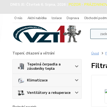
DNES JE:
Čtvrtek 6. Srpna, 2026
|
POZOR - PRÁZDNINOVÝ 
O nás
Akční nabídka
Izolace
Doprava
Obchodní podm
Topení, chlazení a větrání
Úvod
F
Filt
Tepelná čerpadla a
zásobníky tepla
Klimatizace
Ventilátory a rekuperace