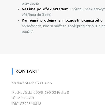
pravidelně.
Většina položek skladem
- výrobu neskladový
většinou do 3 dnů.
Kamenná prodejna s možností okamžitého 
Vysočanech, kde si můžete zboží prohlédnout a po
použití.
KONTAKT
Vzduchotechnika1 s.r.o.
Podkovářská 800/6, 190 00 Praha 9
IČ: 29316618
DIČ: CZ29316618