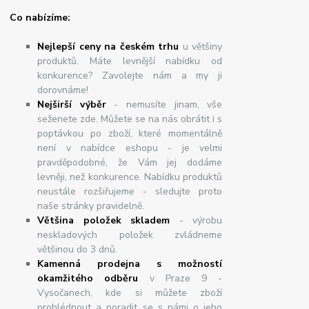
Co nabízíme:
Nejlepší ceny na českém trhu
u většiny
produktů. Máte levnější nabídku od
konkurence? Zavolejte nám a my ji
dorovnáme!
Nej
š
ir
ší
v
ý
b
ě
r
- nemusíte jinam, vše
seženete zde. Můžete se na nás obrátit i s
poptávkou po zboží, které momentálně
není v nabídce eshopu - je velmi
pravděpodobné, že Vám jej dodáme
levněji, než konkurence. Nabídku produktů
neustále rozšiřujeme - sledujte proto
naše stránky pravidelně.
Většina položek skladem
- výrobu
neskladových položek zvládneme
většinou do 3 dnů.
Kamenná prodejna s možností
okamžitého odběru
v Praze 9 -
Vysočanech, kde si můžete zboží
prohlédnout a poradit se s námi o jeho