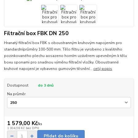
Filtrační box FBK DN 250
Hranatý filtrační box FBK s oboustranným kruhovým napojením pro
standardníprůměry 100-500 mm. Tělo filtru je vyrobeno z kvalitního
pozinkovaného plechu aosazeno horním uzávěrem upevněným k tělu
boxu sponami pro snadnou výměnu filtrační vložky. Oboustranné
kruhové napojení je vybaveno gumovým těsnění...
celý popis
Dostupnost
do 3 dnů
Na průměr
1 579,00 Kč
/
ks
1 304,96 Kč
bez DPH
Přidat do košíku