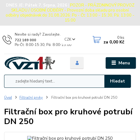
DNES JE:
Pátek 7. Srpna, 2026
|
POZOR - PRÁZDNINOVÝ PROVOZ
SKLADU / OSOBNÍ ODBĚRY - Provozní doba skladu pro osobní
odběry objednávek do 31.08.2026: Po - Čt: 13:00 - 15:30, Pá: 13:00 -
15:00
Nevíte si rady? Zavolejte.
0
ks
CZK
722 169 000
za
0,00 Kč
Po-Čt: 8:00-15:30, Pá: 8:00-15:00
Menu
Hledat
Úvod
Filtrační prvky
Filtrační box pro kruhové potrubí DN 250
Filtrační box pro kruhové potrubí
DN 250