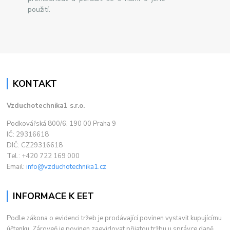
použití.
KONTAKT
Vzduchotechnika1 s.r.o.
Podkovářská 800/6, 190 00 Praha 9
IČ: 29316618
DIČ: CZ29316618
Tel.: +420 722 169 000
Email:
info@vzduchotechnika1.cz
INFORMACE K EET
Podle zákona o evidenci tržeb je prodávající povinen vystavit kupujícímu
účtenku. Zároveň je povinen zaevidovat přijatou tržbu u správce daně