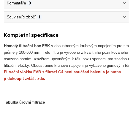
Komentáře
0
Související zboží
1
Kompletní specifikace
Hranatý filtrační box FBK
 s oboustranným kruhovým napojením pro stand
průměry 100-500 mm. Tělo filtru je vyrobeno z kvalitního pozinkovaného p
osazeno horním uzávěrem upevněným k tělu boxu sponami pro snadnou 
filtrační vložky. Oboustranné kruhové napojení je vybaveno gumovým těs
Filtrační vložka FVB s f
iltrací G4 není součástí balení a 
je nutno
ji dokoupit zvlášť zde:
Tabulka úrovní filtrace