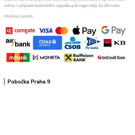
online; v případě technického výpadku pak nejpozději do 48 hodin.
Možnosti plateb:
Pobočka Praha 9