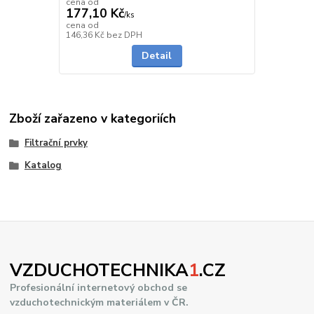
cena od
177,10 Kč
/
ks
cena od
Skladem
146,36 Kč
bez DPH
Detail
Zboží zařazeno v kategoriích
Filtrační prvky
Katalog
VZDUCHOTECHNIKA
1
.CZ
Profesionální internetový obchod se
vzduchotechnickým materiálem v ČR.