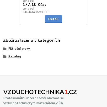
cena od
177,10 Kč
/
ks
cena od
Skladem
146,36 Kč
bez DPH
Detail
Zboží zařazeno v kategoriích
Filtrační prvky
Katalog
VZDUCHOTECHNIKA
1
.CZ
Profesionální internetový obchod se
vzduchotechnickým materiálem v ČR.