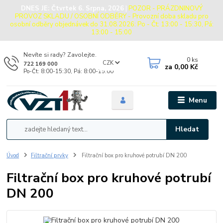
DNES JE:
Čtvrtek 6. Srpna, 2026
|
POZOR - PRÁZDNINOVÝ
PROVOZ SKLADU / OSOBNÍ ODBĚRY - Provozní doba skladu pro
osobní odběry objednávek do 31.08.2026: Po - Čt: 13:00 - 15:30, Pá:
13:00 - 15:00
Nevíte si rady? Zavolejte.
0
ks
CZK
722 169 000
za
0,00 Kč
Po-Čt: 8:00-15:30, Pá: 8:00-15:00
Menu
Hledat
Úvod
Filtrační prvky
Filtrační box pro kruhové potrubí DN 200
Filtrační box pro kruhové potrubí
DN 200