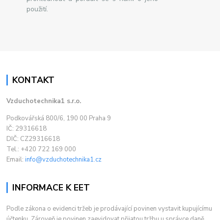
použití.
KONTAKT
Vzduchotechnika1 s.r.o.
Podkovářská 800/6, 190 00 Praha 9
IČ: 29316618
DIČ: CZ29316618
Tel.: +420 722 169 000
Email:
info@vzduchotechnika1.cz
INFORMACE K EET
Podle zákona o evidenci tržeb je prodávající povinen vystavit kupujícímu
účtenku. Zároveň je povinen zaevidovat přijatou tržbu u správce daně