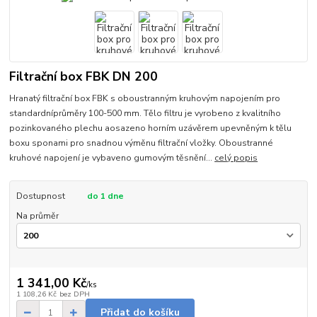
Filtrační box FBK DN 200
Hranatý filtrační box FBK s oboustranným kruhovým napojením pro
standardníprůměry 100-500 mm. Tělo filtru je vyrobeno z kvalitního
pozinkovaného plechu aosazeno horním uzávěrem upevněným k tělu
boxu sponami pro snadnou výměnu filtrační vložky. Oboustranné
kruhové napojení je vybaveno gumovým těsnění...
celý popis
Dostupnost
do 1 dne
Na průměr
1 341,00 Kč
/
ks
1 108,26 Kč
bez DPH
Přidat do košíku