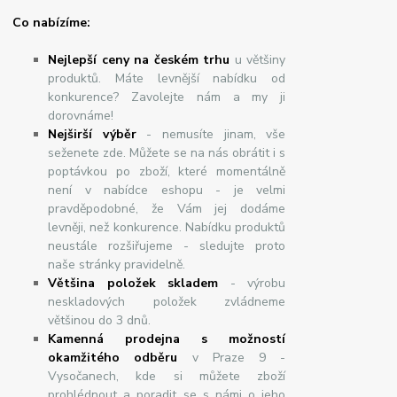
Co nabízíme:
Nejlepší ceny na českém trhu
u většiny
produktů. Máte levnější nabídku od
konkurence? Zavolejte nám a my ji
dorovnáme!
Nej
š
ir
ší
v
ý
b
ě
r
- nemusíte jinam, vše
seženete zde. Můžete se na nás obrátit i s
poptávkou po zboží, které momentálně
není v nabídce eshopu - je velmi
pravděpodobné, že Vám jej dodáme
levněji, než konkurence. Nabídku produktů
neustále rozšiřujeme - sledujte proto
naše stránky pravidelně.
Většina položek skladem
- výrobu
neskladových položek zvládneme
většinou do 3 dnů.
Kamenná prodejna s možností
okamžitého odběru
v Praze 9 -
Vysočanech, kde si můžete zboží
prohlédnout a poradit se s námi o jeho