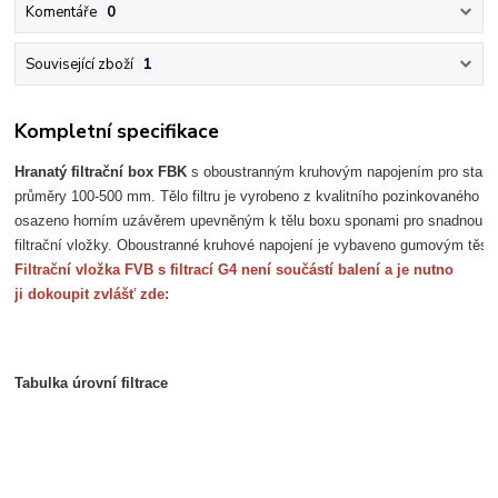
Komentáře
0
Související zboží
1
Kompletní specifikace
Hranatý filtrační box FBK
 s oboustranným kruhovým napojením pro stand
průměry 100-500 mm. Tělo filtru je vyrobeno z kvalitního pozinkovaného p
osazeno horním uzávěrem upevněným k tělu boxu sponami pro snadnou 
filtrační vložky. Oboustranné kruhové napojení je vybaveno gumovým těs
Filtrační vložka FVB s f
iltrací G4 není součástí balení a 
je nutno
ji dokoupit zvlášť zde:
Tabulka úrovní filtrace