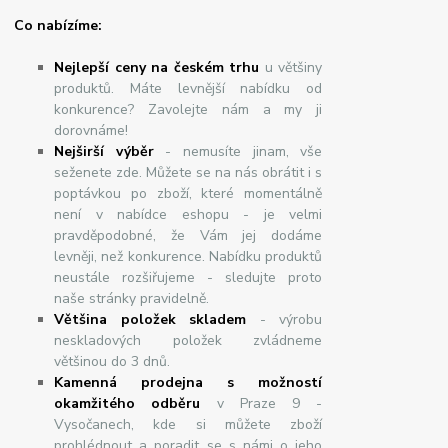
Co nabízíme:
Nejlepší ceny na českém trhu
u většiny
produktů. Máte levnější nabídku od
konkurence? Zavolejte nám a my ji
dorovnáme!
Nej
š
ir
ší
v
ý
b
ě
r
- nemusíte jinam, vše
seženete zde. Můžete se na nás obrátit i s
poptávkou po zboží, které momentálně
není v nabídce eshopu - je velmi
pravděpodobné, že Vám jej dodáme
levněji, než konkurence. Nabídku produktů
neustále rozšiřujeme - sledujte proto
naše stránky pravidelně.
Většina položek skladem
- výrobu
neskladových položek zvládneme
většinou do 3 dnů.
Kamenná prodejna s možností
okamžitého odběru
v Praze 9 -
Vysočanech, kde si můžete zboží
prohlédnout a poradit se s námi o jeho