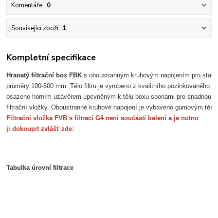
Komentáře
0
Související zboží
1
Kompletní specifikace
Hranatý filtrační box FBK
 s oboustranným kruhovým napojením pro stand
průměry 100-500 mm. Tělo filtru je vyrobeno z kvalitního pozinkovaného p
osazeno horním uzávěrem upevněným k tělu boxu sponami pro snadnou 
filtrační vložky. Oboustranné kruhové napojení je vybaveno gumovým těs
Filtrační vložka FVB s f
iltrací G4 není součástí balení a 
je nutno
ji dokoupit zvlášť zde:
Tabulka úrovní filtrace