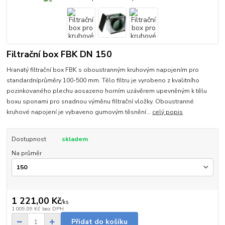
Filtrační box FBK DN 150
Hranatý filtrační box FBK s oboustranným kruhovým napojením pro
standardníprůměry 100-500 mm. Tělo filtru je vyrobeno z kvalitního
pozinkovaného plechu aosazeno horním uzávěrem upevněným k tělu
boxu sponami pro snadnou výměnu filtrační vložky. Oboustranné
kruhové napojení je vybaveno gumovým těsnění...
celý popis
Dostupnost
skladem
Na průměr
1 221,00 Kč
/
ks
1 009,09 Kč
bez DPH
Přidat do košíku