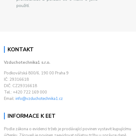
použití.
KONTAKT
Vzduchotechnika1 s.r.o.
Podkovářská 800/6, 190 00 Praha 9
IČ: 29316618
DIČ: CZ29316618
Tel.: +420 722 169 000
Email:
info@vzduchotechnika1.cz
INFORMACE K EET
Podle zákona o evidenci tržeb je prodávající povinen vystavit kupujícímu
účtenku. Zároveň je povinen zaevidovat přijatou tržbu u správce daně