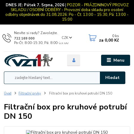
DNES JE:
Pátek 7. Srpna, 2026
|
POZOR - PRÁZDNINOVÝ PROVOZ
SKLADU / OSOBNÍ ODBĚRY - Provozní doba skladu pro osobní
odběry objednávek do 31.08.2026: Po - Čt: 13:00 - 15:30, Pá: 13:00 -
15:00
Nevíte si rady? Zavolejte.
0
ks
CZK
722 169 000
za
0,00 Kč
Po-Čt: 8:00-15:30, Pá: 8:00-15:00
Menu
Hledat
Úvod
Filtrační prvky
Filtrační box pro kruhové potrubí DN 150
Filtrační box pro kruhové potrubí
DN 150