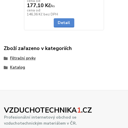
cena od
177,10 Kč
/
ks
cena od
Skladem
146,36 Kč
bez DPH
Detail
Zboží zařazeno v kategoriích
Filtrační prvky
Katalog
VZDUCHOTECHNIKA
1
.CZ
Profesionální internetový obchod se
vzduchotechnickým materiálem v ČR.