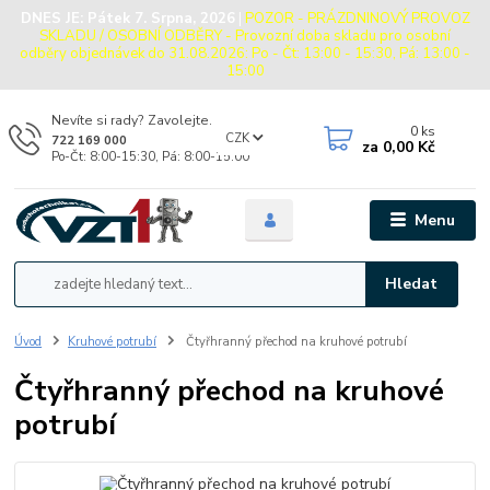
DNES JE:
Pátek 7. Srpna, 2026
|
POZOR - PRÁZDNINOVÝ PROVOZ
SKLADU / OSOBNÍ ODBĚRY - Provozní doba skladu pro osobní
odběry objednávek do 31.08.2026: Po - Čt: 13:00 - 15:30, Pá: 13:00 -
15:00
Nevíte si rady? Zavolejte.
0
ks
CZK
722 169 000
za
0,00 Kč
Po-Čt: 8:00-15:30, Pá: 8:00-15:00
Menu
Hledat
Úvod
Kruhové potrubí
Čtyřhranný přechod na kruhové potrubí
Čtyřhranný přechod na kruhové
potrubí