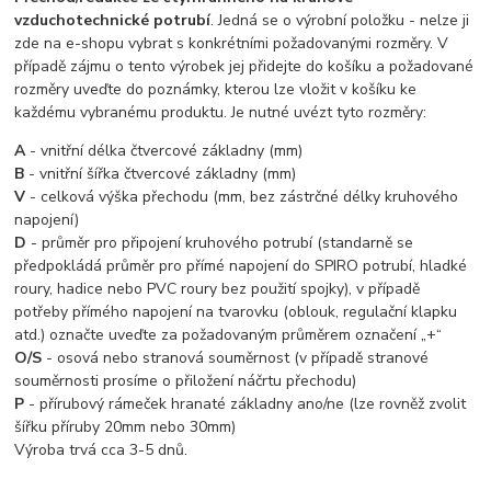
vzduchotechnické potrubí
. Jedná se o výrobní položku - nelze ji
zde na e-shopu vybrat s konkrétními požadovanými rozměry. V
případě zájmu o tento výrobek jej přidejte do košíku a požadované
rozměry uveďte do poznámky, kterou lze vložit v košíku ke
každému vybranému produktu. Je nutné uvézt tyto rozměry:
A
- vnitřní délka čtvercové základny (mm)
B
- vnitřní šířka čtvercové základny (mm)
V
- celková výška přechodu (mm, bez zástrčné délky kruhového
napojení)
D
- průměr pro připojení kruhového potrubí (standarně se
předpokládá průměr pro přímé napojení do SPIRO potrubí, hladké
roury, hadice nebo PVC roury bez použití spojky), v případě
potřeby přímého napojení na tvarovku (oblouk, regulační klapku
atd.) označte uveďte za požadovaným průměrem označení „+“
O/S
- osová nebo stranová souměrnost (v případě stranové
souměrnosti prosíme o přiložení náčrtu přechodu)
P
- přírubový rámeček hranaté základny ano/ne (lze rovněž zvolit
šířku příruby 20mm nebo 30mm)
Výroba trvá cca 3-5 dnů.