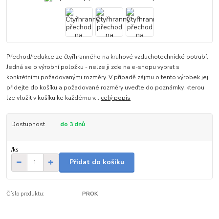
Přechod/redukce ze čtyřhranného na kruhové vzduchotechnické potrubí.
Jedná se o výrobní položku - nelze ji zde na e-shopu vybrat s
konkrétními požadovanými rozměry. V případě zájmu o tento výrobek jej
přidejte do košíku a požadované rozměry uveďte do poznámky, kterou
lze vložit v košíku ke každému v...
celý popis
Dostupnost
do 3 dnů
/
ks
Přidat do košíku
Číslo produktu:
PROK