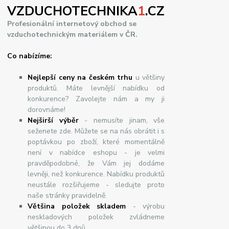
VZDUCHOTECHNIKA
1
.CZ
Profesionální internetový obchod se
vzduchotechnickým materiálem v ČR.
Co nabízíme:
Nejlepší ceny na českém trhu
u většiny
produktů. Máte levnější nabídku od
konkurence? Zavolejte nám a my ji
dorovnáme!
Nej
š
ir
ší
v
ý
b
ě
r
- nemusíte jinam, vše
seženete zde. Můžete se na nás obrátit i s
poptávkou po zboží, které momentálně
není v nabídce eshopu - je velmi
pravděpodobné, že Vám jej dodáme
levněji, než konkurence. Nabídku produktů
neustále rozšiřujeme - sledujte proto
naše stránky pravidelně.
Většina položek skladem
- výrobu
neskladových položek zvládneme
většinou do 3 dnů.