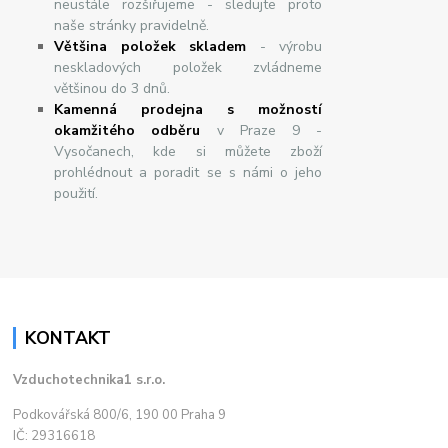
neustále rozšiřujeme - sledujte proto
naše stránky pravidelně.
Většina položek skladem
- výrobu
neskladových položek zvládneme
většinou do 3 dnů.
Kamenná prodejna s možností
okamžitého odběru
v Praze 9 -
Vysočanech, kde si můžete zboží
prohlédnout a poradit se s námi o jeho
použití.
KONTAKT
Vzduchotechnika1 s.r.o.
Podkovářská 800/6, 190 00 Praha 9
IČ: 29316618