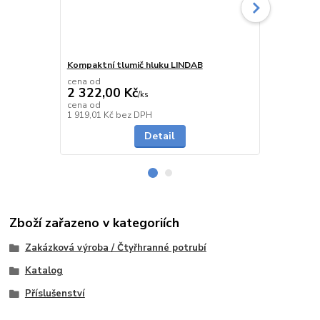
Kompaktní tlumič hluku LINDAB
Tlumič hluk
cena od
cena od
2 322,00 Kč
935,00 K
/
ks
cena od
cena od
do 10 dnů
1 919,01 Kč
bez DPH
772,73 Kč
be
Detail
Zboží zařazeno v kategoriích
Zakázková výroba / Čtyřhranné potrubí
Katalog
Příslušenství