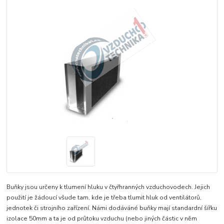
Buňky jsou určeny k tlumení hluku v čtyřhranných vzduchovodech. Jejich
použití je žádoucí všude tam, kde je třeba tlumit hluk od ventilátorů,
jednotek či strojního zařízení. Námi dodáváné buňky mají standardní šířku
izolace 50mm a ta je od průtoku vzduchu (nebo jiných částic v něm