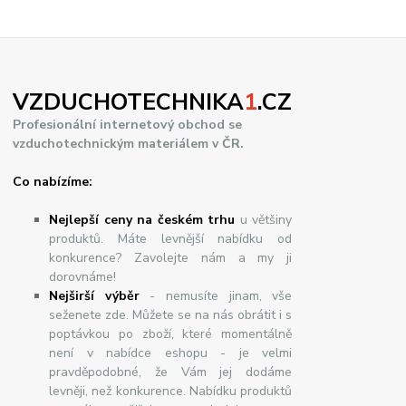
VZDUCHOTECHNIKA
1
.CZ
Profesionální internetový obchod se
vzduchotechnickým materiálem v ČR.
Co nabízíme:
Nejlepší ceny na českém trhu
u většiny
produktů. Máte levnější nabídku od
konkurence? Zavolejte nám a my ji
dorovnáme!
Nej
š
ir
ší
v
ý
b
ě
r
- nemusíte jinam, vše
seženete zde. Můžete se na nás obrátit i s
poptávkou po zboží, které momentálně
není v nabídce eshopu - je velmi
pravděpodobné, že Vám jej dodáme
levněji, než konkurence. Nabídku produktů