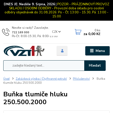
DNES JE:
Neděle 9. Srpna, 2026
|
POZOR - PRÁZDNINOVÝ PROVOZ
SKLADU / OSOBNÍ ODBĚRY - Provozní doba skladu pro osobní
odběry objednávek do 31.08.2026: Po - Čt: 13:00 - 15:30, Pá: 13:00 -
15:00
Nevíte si rady? Zavolejte.
0
ks
CZK
722 169 000
za
0,00 Kč
Po-Čt: 8:00-15:30, Pá: 8:00-15:00
Menu
Hledat
Úvod
Zakázková výroba / Čtyřhranné potrubí
Příslušenství
Buňka
tlumiče hluku 250.500.2000
Buňka tlumiče hluku
250.500.2000